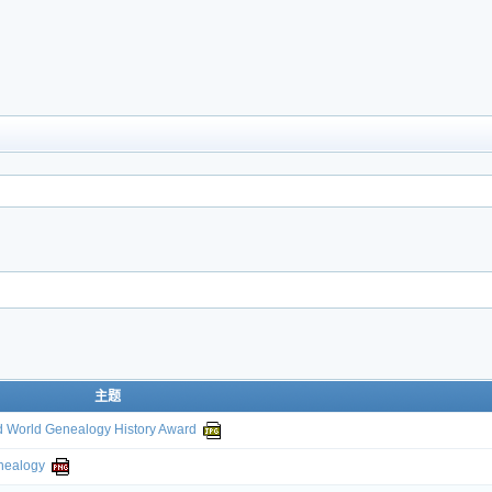
主题
ld Genealogy History Award
ealogy