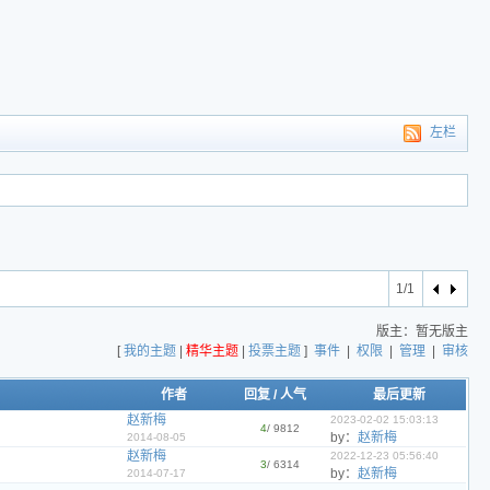
左栏
1/1
版主：暂无版主
[
我的主题
|
精华主题
|
投票主题
]
事件
|
权限
|
管理
|
审核
作者
回复
/
人气
最后更新
赵新梅
2023-02-02 15:03:13
4
/ 9812
by：
赵新梅
2014-08-05
赵新梅
2022-12-23 05:56:40
3
/ 6314
by：
赵新梅
2014-07-17