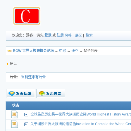
欢迎您：游客！请先
登录
或
注册
风格
|
展区
|
搜索
BGW 世界大族谱协会论坛
→
中欧
→
捷克
→ 帖子列表
捷克
公告：
当前还未有公告
新的主题
状态
投票帖
全球最高历史奖—世界大族谱历史奖World Highest History Award Wor
交易帖
新小字报
关于编修世界大族谱的邀请函Invitation to Compile the World Gen