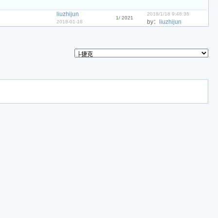
liuzhijun
2018/1/18 9:48:36
1
/ 2021
by：
liuzhijun
2018-01-18