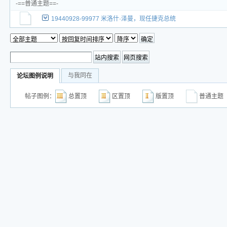
-==普通主题==-
19440928-99977 米洛什·泽曼，现任捷克总统
与我同在
论坛图例说明
帖子图例：
总置顶
区置顶
版置顶
普通主