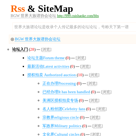
Rss
& SiteMap
BGW 世界大族谱协会论坛
http://999.cuishaoke.com/bbs
世界大族谱论坛是收录个人传记最多的论坛论坛，号称天下第一谱
◎
BGW 世界大族谱协会论坛
论坛入门
(
28
) ---
[
浏览
]
论坛主题Forum theme
(
0
) ---
[
浏览
]
最新活动Latest activities
(
0
) ---
[
浏览
]
授权拍卖 Authorized auction
(
10
) ---
[
浏览
]
正在办理Processing
(
0
) ---
[
浏览
]
已经办理It has been handled
(
0
) ---
[
浏览
]
美洲区授权拍卖专场
(
0
) ---
[
浏览
]
名人粉丝团Celebrity fans
(
0
) ---
[
浏览
]
宗教界religious circle
(
0
) ---
[
浏览
]
军政界Military politics
(
0
) ---
[
浏览
]
文化界Cultural circles
(
0
) ---
[
浏览
]