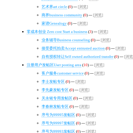
艺术界art circle
(
0
) ---
[
浏览
]
商界business community
(
0
) ---
[
浏览
]
家谱Genealogy
(
0
) ---
[
浏览
]
零成本创业 Zero cost Start a business
(
3
) ---
[
浏览
]
业务辅导Business counseling
(
0
) ---
[
浏览
]
接受委托拍卖Accept entrusted auction
(
0
) ---
[
浏览
]
自有授权转让Self owned authorized transfer
(
0
) ---
[
浏览
注册用户发帖区User posting area
(
10
) ---
[
浏览
]
客户服务customer service
(
0
) ---
[
浏览
]
李士发帖专区
(
0
) ---
[
浏览
]
李先豪发帖专区
(
0
) ---
[
浏览
]
关永铭专用发帖区
(
0
) ---
[
浏览
]
李春林发帖专区
(
0
) ---
[
浏览
]
序号为99995发帖区
(
0
) ---
[
浏览
]
序号为99997发帖区
(
0
) ---
[
浏览
]
序号为99993发帖区
(
0
) ---
[
浏览
]