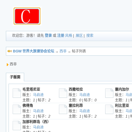
欢迎您：游客！请先
登录
或
注册
风格
|
展区
|
搜索
BGW 世界大族谱协会论坛
→
西非
→ 帖子列表
西非
子版面
毛里塔尼亚
西撒哈拉
塞内加尔
版主：
马启迪
版主：
马启迪
版主：
马
主题：
1
| 帖子：
2
主题：
0
| 帖子：
0
主题：
1
|
佛得角
塞拉利昂
利比里亚
版主：
马启迪
版主：
马启迪
版主：
马
主题：
1
| 帖子：
2
主题：
1
| 帖子：
2
主题：
1
|
加那利群岛（西）
版主：
马启迪