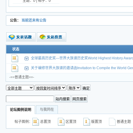
主题：
0
| 帖子：
0
公告：
当前还未有公告
新的主题
状态
投票帖
全球最高历史奖—世界大族谱历史奖World Highest History Award Wor
交易帖
新小字报
关于编修世界大族谱的邀请函Invitation to Compile the World Gen
-==普通主题==-
与我同在
论坛图例说明
帖子图例：
总置顶
区置顶
版置顶
普通主