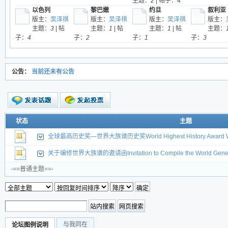
主题：
2
| 帖子：
4
以色列
黎巴嫩
约旦
叙利亚
版主：
吴泽祺
版主：
吴泽祺
版主：
吴泽祺
版主：
主题：
3
| 帖
主题：
1
| 帖
主题：
1
| 帖
主题：
子：
4
子：
2
子：
1
子：
3
公告：
当前还未有公告
新的主题
状态
主题
投票帖
全球最高历史奖—世界大族谱历史奖World Highest History Award World
交易帖
新小字报
关于编修世界大族谱的邀请函Invitation to Compile the World Gene
-==普通主题==-
与我同在
论坛图例说明