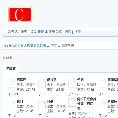
欢迎您：游客！请先
登录
或
注册
风格
|
展区
|
搜索
BGW 世界大族谱协会论坛
→
西亚
→ 帖子列表
西亚
子版面
阿富汗
伊拉克
伊朗
塞浦路
版主：
吴泽祺
版主：
吴泽祺
版主：
吴泽祺
版主：
主题：
13
| 帖
主题：
2
| 帖
主题：
7
| 帖
主题：
子：
33
子：
6
子：
17
子：
1
阿拉伯联合酋
也门
阿曼
科威特
长国（阿联
版主：
吴泽祺
版主：
吴泽祺
版主：
酋）
主题：
2
| 帖
主题：
30
| 帖
主题：
版主：
吴泽祺
子：
2
子：
30
子：
2