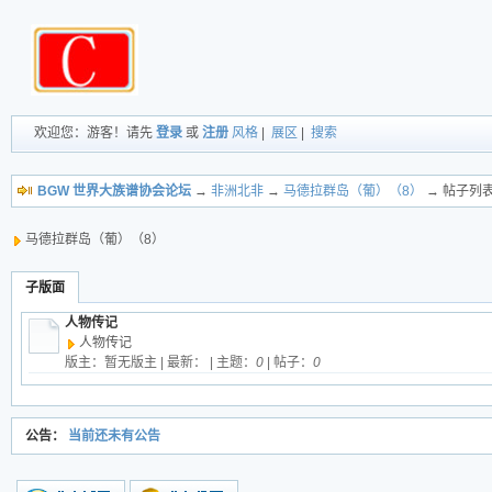
欢迎您：游客！请先
登录
或
注册
风格
|
展区
|
搜索
BGW 世界大族谱协会论坛
→
非洲北非
→
马德拉群岛（葡）（8）
→ 帖子列
马德拉群岛（葡）（8）
子版面
人物传记
人物传记
版主：暂无版主 | 最新：
| 主题：
0
| 帖子：
0
公告：
当前还未有公告