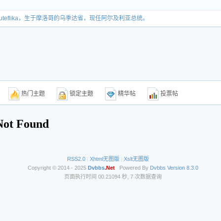
z Bouteflika，生于摩洛哥的乌季达省，现任阿尔及利亚总统。
题
热门主题
锁定主题
精华帖
投票帖
RSS2.0
|
Xhtml无图版
|
Xslt无图版
Copyright © 2014 - 2025
Dvbbs
.Net
Powered By
Dvbbs
Version 8.3.0
页面执行时间 00.21094 秒, 7 次数据查询