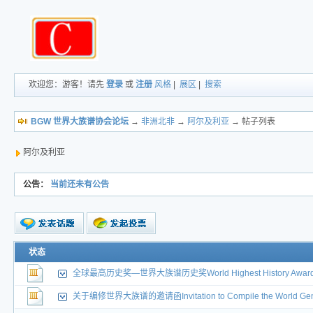
欢迎您：游客！请先
登录
或
注册
风格
|
展区
|
搜索
BGW 世界大族谱协会论坛
→
非洲北非
→
阿尔及利亚
→ 帖子列表
阿尔及利亚
公告：
当前还未有公告
新的主题
状态
投票帖
全球最高历史奖—世界大族谱历史奖World Highest History Award Wor
交易帖
新小字报
关于编修世界大族谱的邀请函Invitation to Compile the World Gen