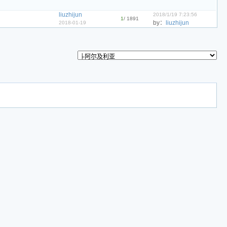
liuzhijun
2018/1/19 7:23:56
1
/ 1891
by：
liuzhijun
2018-01-19