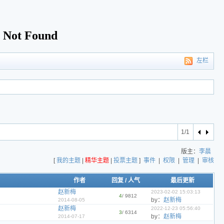
左栏
1/1
版主：
李晨
[
我的主题
|
精华主题
|
投票主题
]
事件
|
权限
|
管理
|
审核
作者
回复
/
人气
最后更新
赵新梅
2023-02-02 15:03:13
4
/ 9812
by：
赵新梅
2014-08-05
赵新梅
2022-12-23 05:56:40
3
/ 6314
by：
赵新梅
2014-07-17