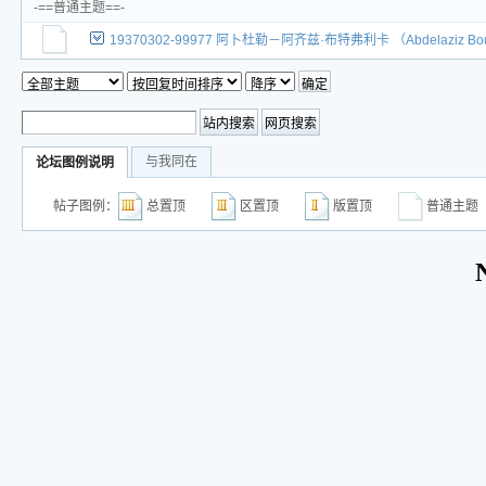
-==普通主题==-
19370302-99977 阿卜杜勒－阿齐兹·布特弗利卡 （Abdelazi
与我同在
论坛图例说明
帖子图例：
总置顶
区置顶
版置顶
普通主