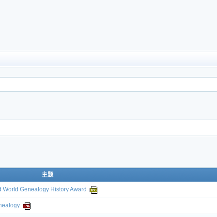
主题
ld Genealogy History Award
ealogy