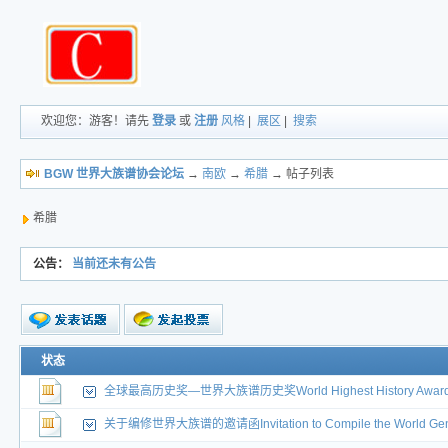
欢迎您：游客！请先
登录
或
注册
风格
|
展区
|
搜索
BGW 世界大族谱协会论坛
→
南欧
→
希腊
→ 帖子列表
希腊
公告：
当前还未有公告
新的主题
状态
投票帖
全球最高历史奖—世界大族谱历史奖World Highest History Award Wor
交易帖
新小字报
关于编修世界大族谱的邀请函Invitation to Compile the World Gen