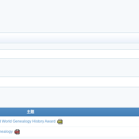
主题
ld Genealogy History Award
ealogy