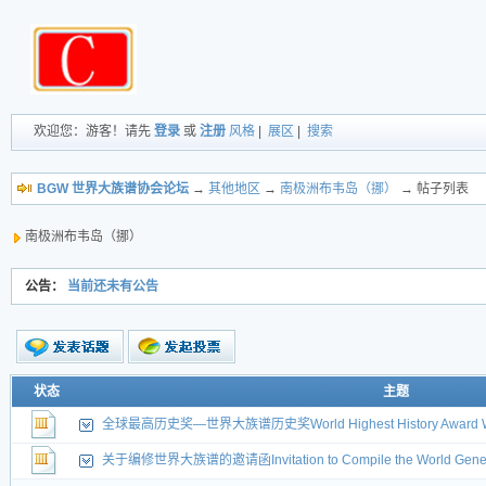
欢迎您：游客！请先
登录
或
注册
风格
|
展区
|
搜索
BGW 世界大族谱协会论坛
→
其他地区
→
南极洲布韦岛（挪）
→ 帖子列表
南极洲布韦岛（挪）
公告：
当前还未有公告
新的主题
状态
主题
投票帖
全球最高历史奖—世界大族谱历史奖World Highest History Award World
交易帖
新小字报
关于编修世界大族谱的邀请函Invitation to Compile the World Gene