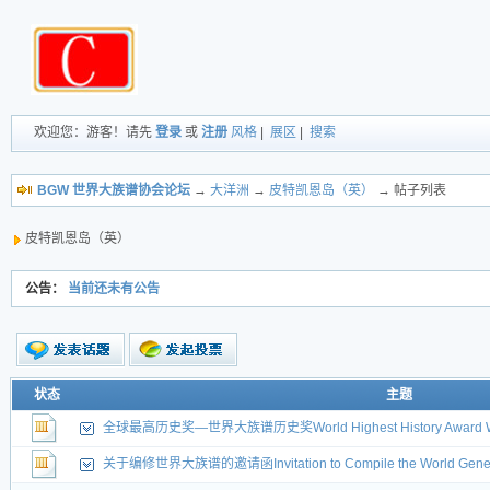
欢迎您：游客！请先
登录
或
注册
风格
|
展区
|
搜索
BGW 世界大族谱协会论坛
→
大洋洲
→
皮特凯恩岛（英）
→ 帖子列表
皮特凯恩岛（英）
公告：
当前还未有公告
新的主题
状态
主题
投票帖
全球最高历史奖—世界大族谱历史奖World Highest History Award World
交易帖
新小字报
关于编修世界大族谱的邀请函Invitation to Compile the World Gene